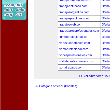
trabajadoresonline.com
Oferta
trabajaentucasa.com
Oferta
trabajosargentina.com
Oferta
trabajospracticos.com
Oferta
trabajosweb.com
Oferta
traductoresprofesionales.com
Oferta
tuningprofesional.com
Oferta
venezuelaempleo.com
Oferta
ventaprofesional.com
Oferta
vocesprofesionales.com
Oferta
webdeprofesionales.com
Oferta
zonatrabajos.com
Oferta
<< Ver Anteriores 150
<< Categoria Anterior (Portales)