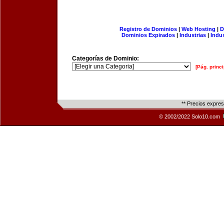
Registro de Dominios
|
Web Hosting
|
D
Dominios Expirados
|
Industrias
|
Indu
Categorías de Dominio:
[Pág. princi
** Precios expre
© 2002/2022 Solo10.com