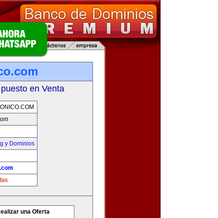
ico.com
 puesto en Venta
ONICO.COM
.com
g y Dominios
o.com
tas
ealizar una Oferta