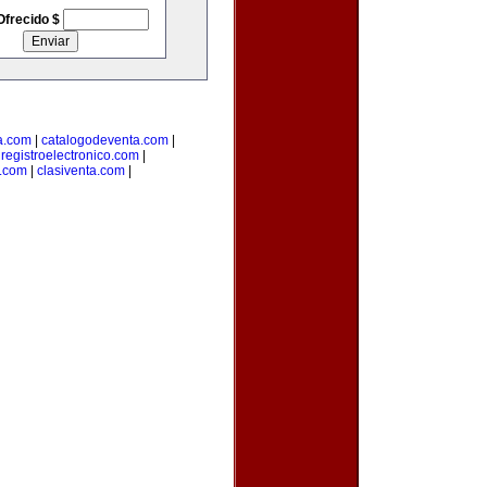
Ofrecido $
a.com
|
catalogodeventa.com
|
|
registroelectronico.com
|
s.com
|
clasiventa.com
|