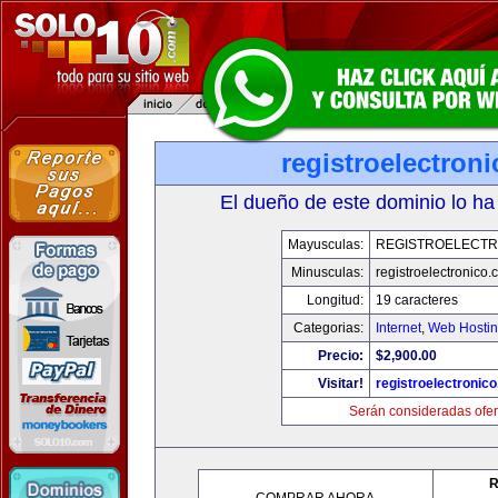
registroelectron
El dueño de este dominio lo ha
Mayusculas:
REGISTROELECTR
Minusculas:
registroelectronico
Longitud:
19 caracteres
Categorias:
Internet
,
Web Hostin
Precio:
$2,900.00
Visitar!
registroelectronic
Serán consideradas ofer
R