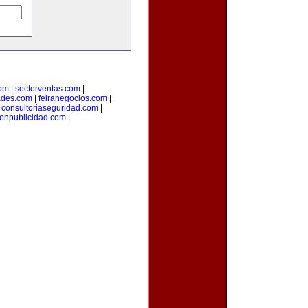
com
|
sectorventas.com
|
ades.com
|
feiranegocios.com
|
|
consultoriaseguridad.com
|
aenpublicidad.com
|