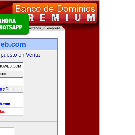
web.com
 puesto en Venta
IOWEB.COM
b.com
g y Dominios
!
eb.com
tas