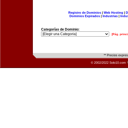
Registro de Dominios
|
Web Hosting
|
D
Dominios Expirados
|
Industrias
|
Indu
Categorías de Dominio:
[Pág. princi
** Precios expre
© 2002/2022 Solo10.com