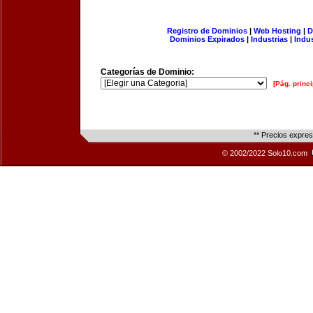
Registro de Dominios
|
Web Hosting
|
D
Dominios Expirados
|
Industrias
|
Indu
Categorías de Dominio:
[Pág. princi
** Precios expre
© 2002/2022 Solo10.com