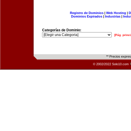
Registro de Dominios
|
Web Hosting
|
D
Dominios Expirados
|
Industrias
|
Indu
Categorías de Dominio:
[Pág. princi
** Precios expre
© 2002/2022 Solo10.com