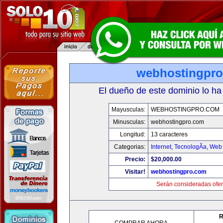
webhostingpr
El dueño de este dominio lo ha
Mayusculas:
WEBHOSTINGPRO.COM
Minusculas:
webhostingpro.com
Longitud:
13 caracteres
Categorias:
Internet
,
TecnologÃ­a
,
Web 
Precio:
$20,000.00
Visitar!
webhostingpro.com
Serán consideradas ofer
R