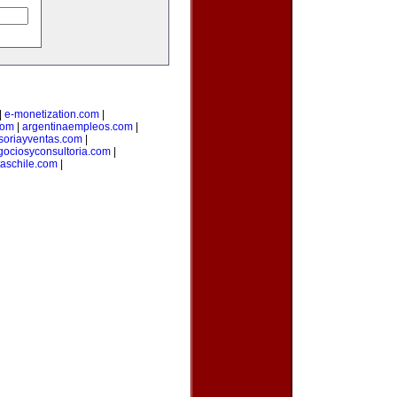
|
e-monetization.com
|
com
|
argentinaempleos.com
|
soriayventas.com
|
gociosyconsultoria.com
|
taschile.com
|