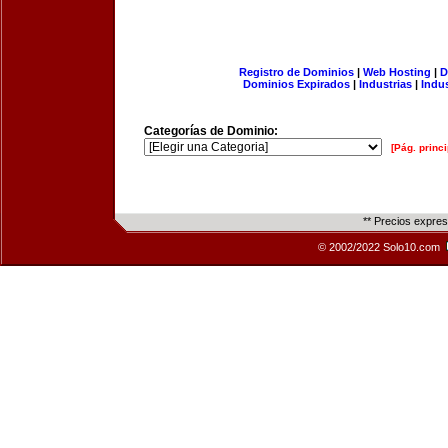
Registro de Dominios
|
Web Hosting
|
D
Dominios Expirados
|
Industrias
|
Indu
Categorías de Dominio:
[Pág. princi
** Precios expre
© 2002/2022 Solo10.com