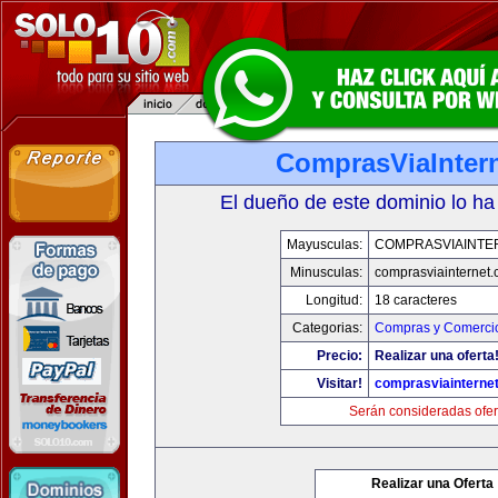
ComprasViaInter
El dueño de este dominio lo ha
Mayusculas:
COMPRASVIAINTE
Minusculas:
comprasviainternet
Longitud:
18 caracteres
Categorias:
Compras y Comercio
Precio:
Realizar una oferta
Visitar!
comprasviainterne
Serán consideradas ofer
Realizar una Oferta