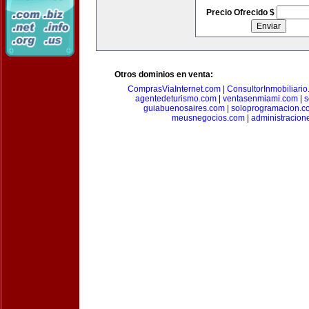
Precio Ofrecido $
Otros dominios en venta:
ComprasViaInternet.com
|
ConsultorInmobiliari
agentedeturismo.com
|
ventasenmiami.com
|
s
guiabuenosaires.com
|
soloprogramacion.c
meusnegocios.com
|
administracio