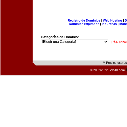
Registro de Dominios
|
Web Hosting
|
D
Dominios Expirados
|
Industrias
|
Indu
Categorías de Dominio:
[Pág. princi
** Precios expre
© 2002/2022 Solo10.com