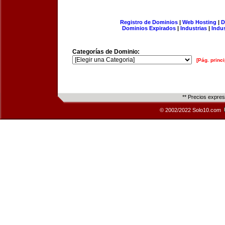
Registro de Dominios
|
Web Hosting
|
D
Dominios Expirados
|
Industrias
|
Indu
Categorías de Dominio:
[Pág. princi
** Precios expre
© 2002/2022 Solo10.com