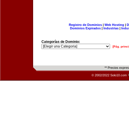
Registro de Dominios
|
Web Hosting
|
D
Dominios Expirados
|
Industrias
|
Indu
Categorías de Dominio:
[Pág. princi
** Precios expre
© 2002/2022 Solo10.com