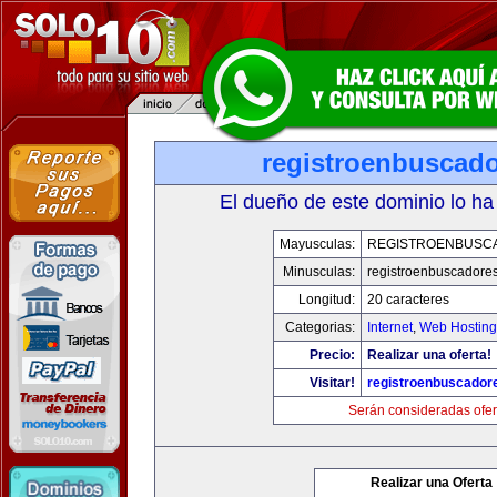
registroenbuscad
El dueño de este dominio lo ha
Mayusculas:
REGISTROENBUSC
Minusculas:
registroenbuscadore
Longitud:
20 caracteres
Categorias:
Internet
,
Web Hosting
Precio:
Realizar una oferta!
Visitar!
registroenbuscador
Serán consideradas ofer
Realizar una Oferta