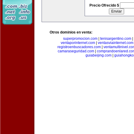
Precio Ofrecido $
Otros dominios en venta:
superpromocion.com
|
tenisargentino.com
|
ventaporinternet.com
|
ventasviainternet.com
registroenbuscadores.com
|
ventamultinivel.c
camaraseguridad.com
|
comprandoenlared.co
guiabeijing.com
|
guiahongko