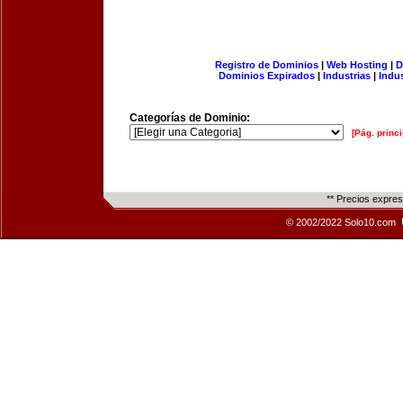
Registro de Dominios
|
Web Hosting
|
D
Dominios Expirados
|
Industrias
|
Indu
Categorías de Dominio:
[Pág. princi
** Precios expre
© 2002/2022 Solo10.com