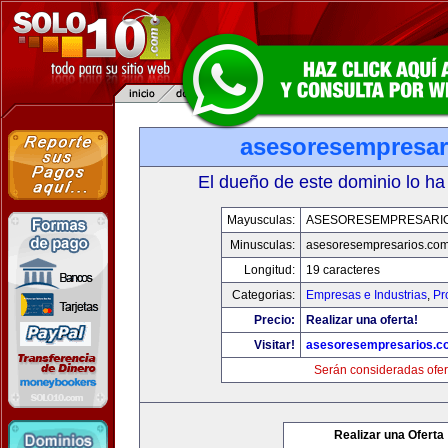
asesoresempresar
El dueño de este dominio lo ha
Mayusculas:
ASESORESEMPRESARI
Minusculas:
asesoresempresarios.co
Longitud:
19 caracteres
Categorias:
Empresas e Industrias
,
Pr
Precio:
Realizar una oferta!
Visitar!
asesoresempresarios.c
Serán consideradas ofer
Realizar una Oferta