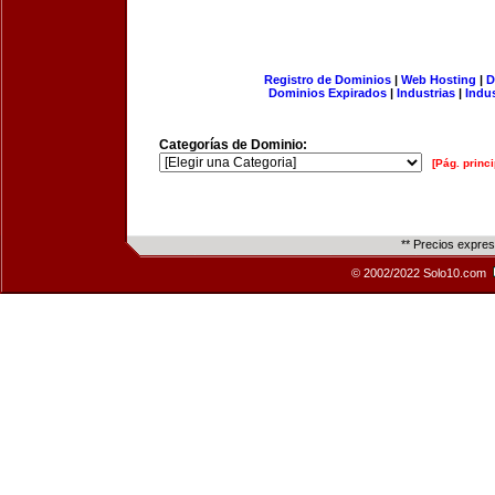
Registro de Dominios
|
Web Hosting
|
D
Dominios Expirados
|
Industrias
|
Indu
Categorías de Dominio:
[Pág. princi
** Precios expre
© 2002/2022 Solo10.com