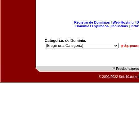
Registro de Dominios
|
Web Hosting
|
D
Dominios Expirados
|
Industrias
|
Indu
Categorías de Dominio:
[Pág. princi
** Precios expre
© 2002/2022 Solo10.com