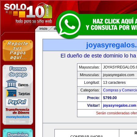
joyasyregalos
El dueño de este dominio lo ha
Mayusculas:
JOYASYREGALOS.
Minusculas:
joyasyregalos.com
Longitud:
13 caracteres
Categorias:
Compras y Comercio
Precio:
$799.00
Visitar!
joyasyregalos.com
Serán consideradas ofer
R