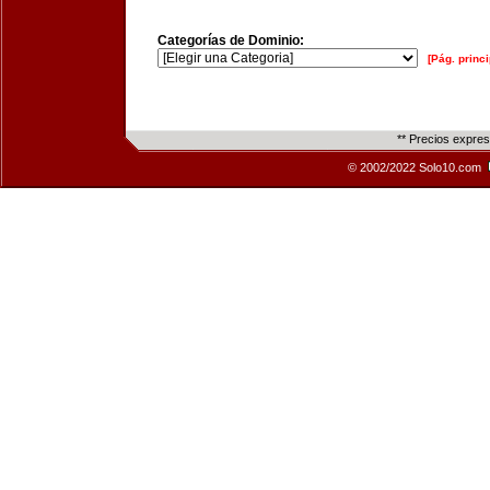
Categorías de Dominio:
[Pág. princi
** Precios expre
© 2002/2022 Solo10.com