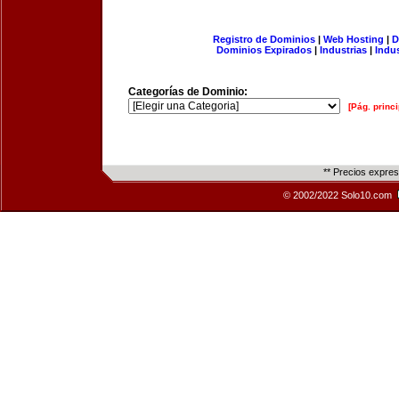
Registro de Dominios
|
Web Hosting
|
D
Dominios Expirados
|
Industrias
|
Indu
Categorías de Dominio:
[Pág. princi
** Precios expre
© 2002/2022 Solo10.com