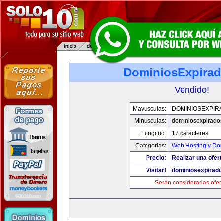
DominiosExpirad
Vendido!
Mayusculas:
DOMINIOSEXPIR
Minusculas:
dominiosexpirados
Longitud:
17 caracteres
Categorias:
Web Hosting y Do
Precio:
Realizar una ofer
Visitar!
dominiosexpirado
Serán consideradas ofer