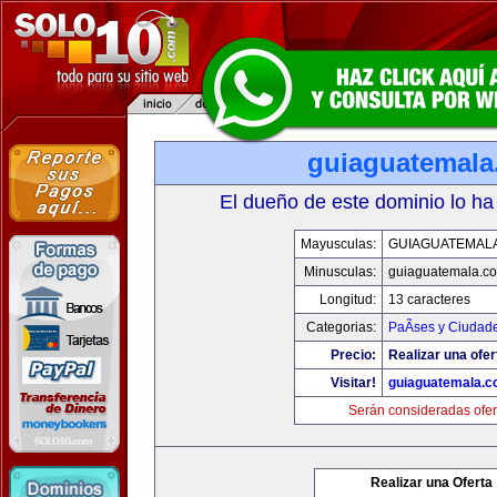
guiaguatemal
El dueño de este dominio lo ha
Mayusculas:
GUIAGUATEMAL
Minusculas:
guiaguatemala.c
Longitud:
13 caracteres
Categorias:
PaÃ­ses y Ciudad
Precio:
Realizar una ofer
Visitar!
guiaguatemala.
Serán consideradas ofer
Realizar una Oferta