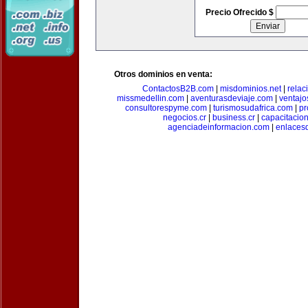
Precio Ofrecido $
Otros dominios en venta:
ContactosB2B.com
|
misdominios.net
|
rela
missmedellin.com
|
aventurasdeviaje.com
|
ventaj
consultorespyme.com
|
turismosudafrica.com
|
pr
negocios.cr
|
business.cr
|
capacitaci
agenciadeinformacion.com
|
enlaces