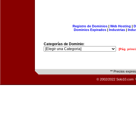
Registro de Dominios
|
Web Hosting
|
D
Dominios Expirados
|
Industrias
|
Indu
Categorías de Dominio:
[Pág. princi
** Precios expre
© 2002/2022 Solo10.com